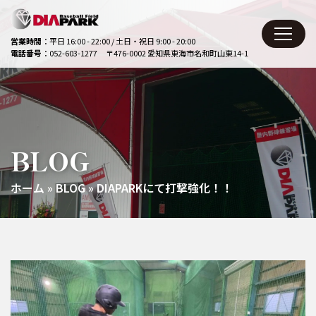
コ
ン
テ
営業時間
：平日 16:00 - 22:00 / 土日・祝日 9:00 - 20:00
電話番号
：052-603-1277
〒476-0002 愛知県東海市名和町山東14-1
ン
ツ
に
ス
キ
ッ
BLOG
プ
ホーム
»
BLOG
»
DIAPARKにて打撃強化！！